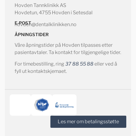
Hovden Tannklinikk AS
Hovdetun, 4755 Hovden i Setesdal
E-POST
hovden@dentalklinikken.no
ÅPNINGSTIDER
Våre åpningstider på Hovden tilpasses etter
pasientavtaler. Ta kontakt for tilgjengelige tider.
For timebestilling, ring
37 88 55 88
eller ved å
fyll ut kontaktskjemaet.
Les mer om betalingsstøtte