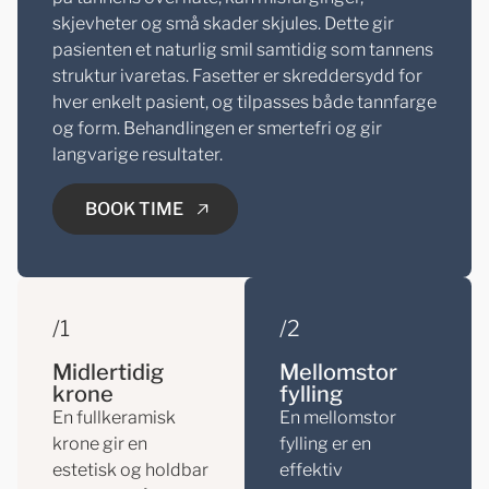
skjevheter og små skader skjules. Dette gir
pasienten et naturlig smil samtidig som tannens
struktur ivaretas. Fasetter er skreddersydd for
hver enkelt pasient, og tilpasses både tannfarge
og form. Behandlingen er smertefri og gir
langvarige resultater.
BOOK TIME
/1
/2
BOOK TIME
Midlertidig
Mellomstor
krone
fylling
En fullkeramisk
En mellomstor
krone gir en
fylling er en
estetisk og holdbar
effektiv