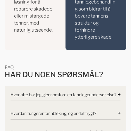
løsning for å
tannlegebehandlin
reparere skadede
g som bidrar til å
eller misfargede
bevare tannens
tenner, med
struktur og
naturlig utseende.
forhindre
ytterligere skade.
FAQ
HAR DU NOEN SPØRSMÅL?
Hvor ofte bør jeg gjennomføre en tannlegeundersøkelse?
Hvordan fungerer tannbleking, og er det trygt?