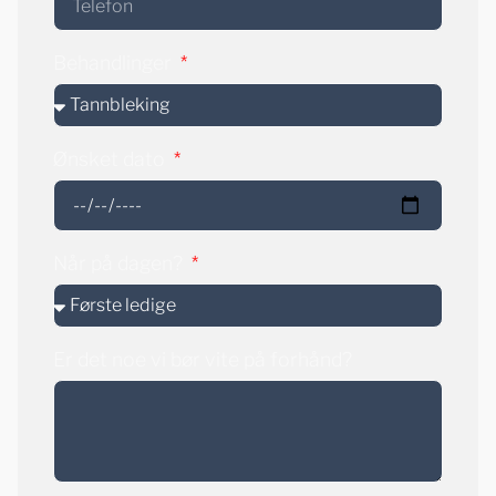
Behandlinger
Ønsket dato
Når på dagen?
Er det noe vi bør vite på forhånd?