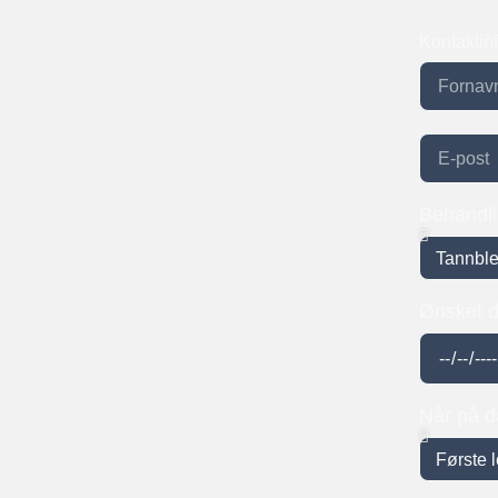
Kontaktin
Behandl
Ønsket 
Når på 