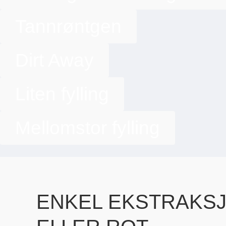
Tannrøntgen
Dirt Away
Liten fylling
Mellomstor fylling
ENKEL EKSTRAKSJ