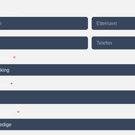
formasjon
inger
dato
dagen?