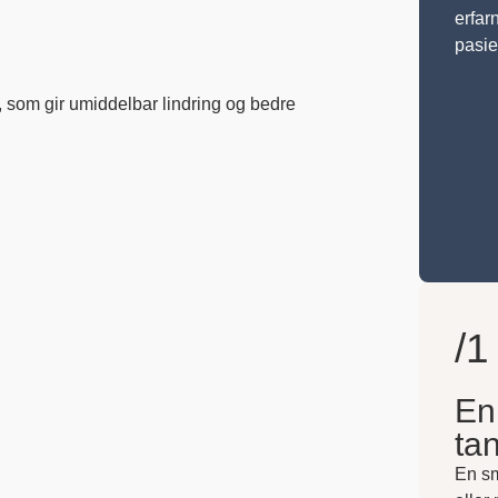
erfar
pasie
t, som gir umiddelbar lindring og bedre
/1
En
tan
En sm