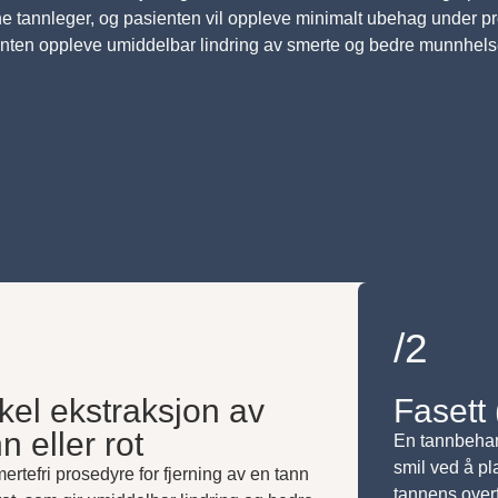
ne tannleger, og pasienten vil oppleve minimalt ubehag under pr
nten oppleve umiddelbar lindring av smerte og bedre munnhelse
/2
kel ekstraksjon av
Fasett 
n eller rot
En tannbehand
smil ved å pl
ertefri prosedyre for fjerning av en tann
tannens overf