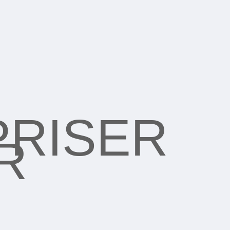
PRISER
R