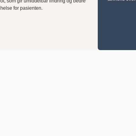
 rot, som gir umiddelbar lindring og bedre
else for pasienten.