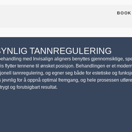
BOOK
YNLIG TANNREGULERING
ehandling med Invisalign aligners benyttes gjennomsiktige, sp
is flytter tennene til ønsket posisjon. Behandlingen er et moderne 
sjonell tannregulering, og egner seg både for estetiske og funksj
s jevnlig for å oppnå optimal fremgang, og hele prosessen utfør
 trygt og forutsigbart resultat.