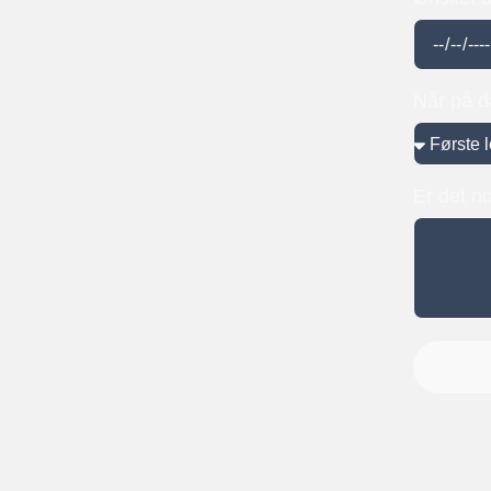
Når på 
Er det no