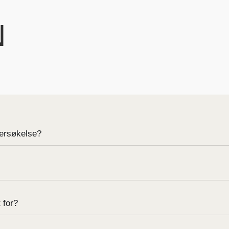
N
dersøkelse?
 for?