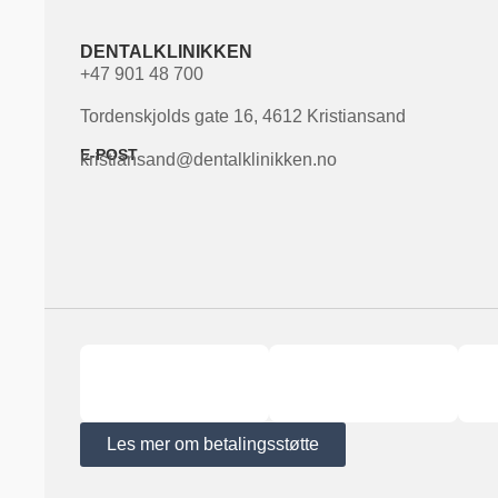
DENTALKLINIKKEN
+47 901 48 700
Tordenskjolds gate 16, 4612 Kristiansand
E-POST
kristiansand@dentalklinikken.no
Les mer om betalingsstøtte