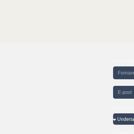
Kontaktin
Behandl
Ønsket 