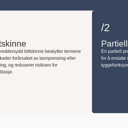
/2
ttskinne
Partiel
reddersydd bittskinne beskytter tennene
En partiell p
kader forårsaket av tannpressing eller
for å erstatt
ing, og reduserer risikoen for
tyggefunksjon
litasje.