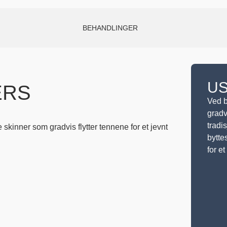
BEHANDLINGER
US
ERS
Ved b
gradv
tradi
skinner som gradvis flytter tennene for et jevnt
bytte
for et