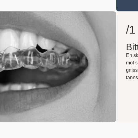
/1
Bi
En sk
mot s
gniss
tanns