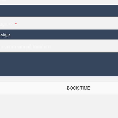
dagen?
e vi bør vite på forhånd?
BOOK TIME