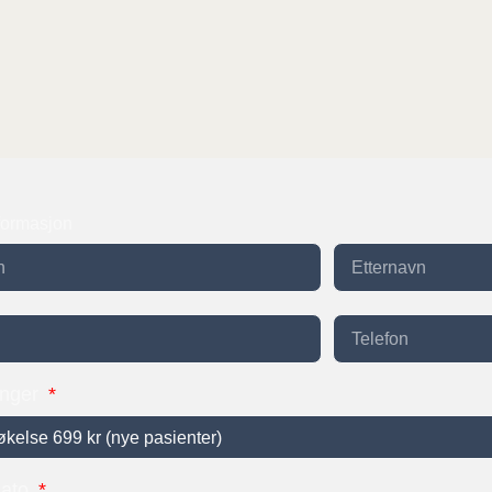
formasjon
inger
dato