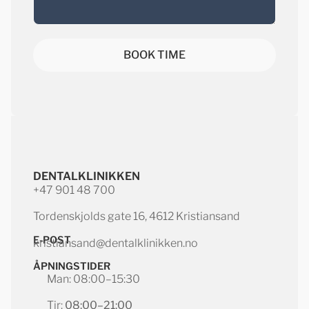
BOOK TIME
DENTALKLINIKKEN
+47 901 48 700
Tordenskjolds gate 16, 4612 Kristiansand
E-POST
kristiansand@dentalklinikken.no
ÅPNINGSTIDER
Man: 08:00–15:30
Tir:
08:00–21:00