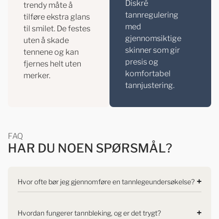
Diskré
trendy måte å
tannregulering
tilføre ekstra glans
med
til smilet. De festes
gjennomsiktige
uten å skade
skinner som gir
tennene og kan
presis og
fjernes helt uten
komfortabel
merker.
tannjustering.
FAQ
HAR DU NOEN SPØRSMÅL?
Hvor ofte bør jeg gjennomføre en tannlegeundersøkelse?
Hvordan fungerer tannbleking, og er det trygt?