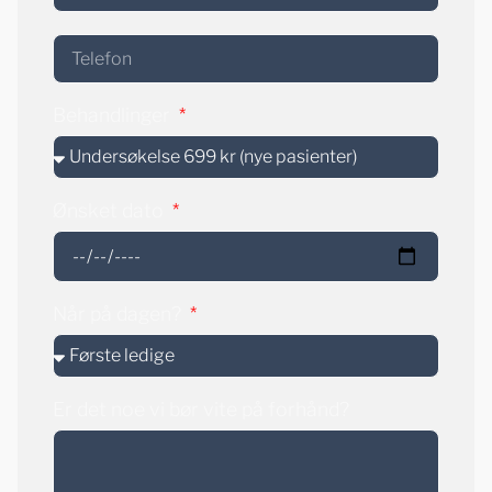
Behandlinger
Ønsket dato
Når på dagen?
Er det noe vi bør vite på forhånd?