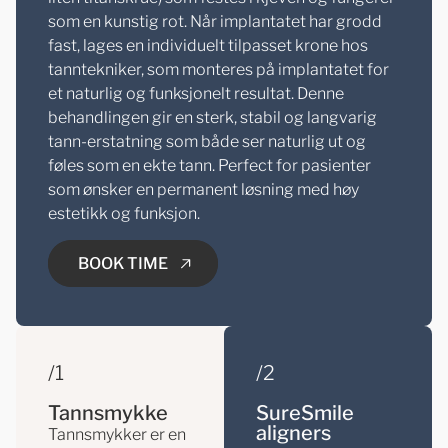
som en kunstig rot. Når implantatet har grodd
fast, lages en individuelt tilpasset krone hos
tanntekniker, som monteres på implantatet for
et naturlig og funksjonelt resultat. Denne
behandlingen gir en sterk, stabil og langvarig
tann-erstatning som både ser naturlig ut og
føles som en ekte tann. Perfect for pasienter
som ønsker en permanent løsning med høy
estetikk og funksjon.
BOOK TIME
/1
/2
BOOK TIME
Tannsmykke
SureSmile
aligners
Tannsmykker er en