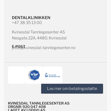
DENTALKLINIKKEN
+47 38 35 13 00
Kvinesdal Tannlegesenter AS
Nesgata 22A, 4480, Kvinesdal
E-POST
post@kvinesdal-tannlegesenter.no
Les mer om betalingsstøtte
KVINESDAL TANNLEGESENTER AS
ORGNR: 920 047 408
LAGET AV LODDO AS