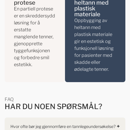
protese
heltann med
plastisk
En partiell protese
materiale
er en skreddersydd
Oppbygging av
løsning for å
heltann med
erstatte
plastisk materiale
manglende tenner,
gir en estetisk og
gjenopprette
funksjonell løsning
tyggefunksjonen
for pasienter med
og forbedre smil
skadde eller
estetikk.
ødelagte tenner.
FAQ
HAR DU NOEN SPØRSMÅL?
Hvor ofte bør jeg gjennomføre en tannlegeundersøkelse?