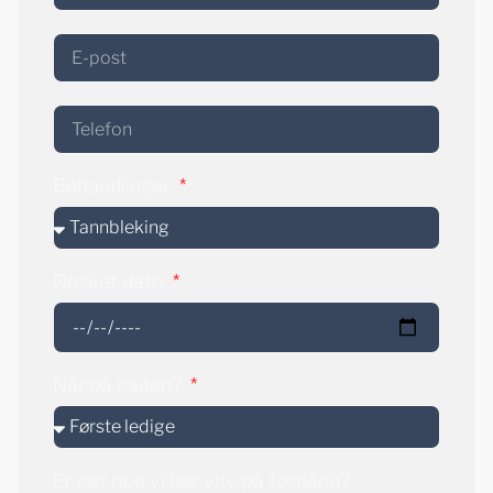
Behandlinger
Ønsket dato
Når på dagen?
Er det noe vi bør vite på forhånd?