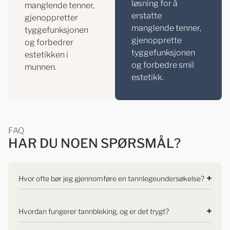
løsning for å
manglende tenner,
erstatte
gjenoppretter
manglende tenner,
tyggefunksjonen
gjenopprette
og forbedrer
tyggefunksjonen
estetikken i
og forbedre smil
munnen.
estetikk.
FAQ
HAR DU NOEN SPØRSMÅL?
Hvor ofte bør jeg gjennomføre en tannlegeundersøkelse?
Hvordan fungerer tannbleking, og er det trygt?