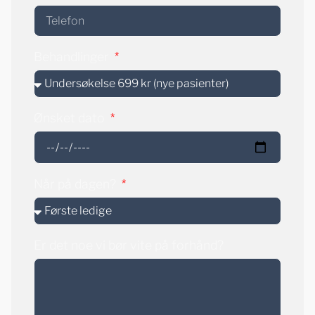
Behandlinger
Ønsket dato
Når på dagen?
Er det noe vi bør vite på forhånd?