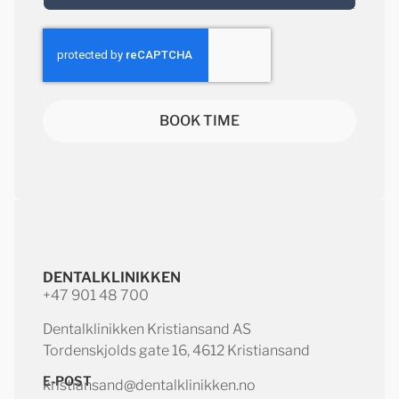
BOOK TIME
DENTALKLINIKKEN
+47 901 48 700
Dentalklinikken Kristiansand AS
Tordenskjolds gate 16, 4612 Kristiansand
E-POST
kristiansand@dentalklinikken.no