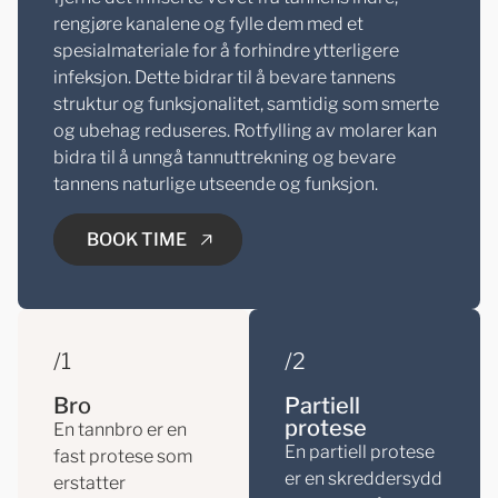
rengjøre kanalene og fylle dem med et
spesialmateriale for å forhindre ytterligere
infeksjon. Dette bidrar til å bevare tannens
struktur og funksjonalitet, samtidig som smerte
og ubehag reduseres. Rotfylling av molarer kan
bidra til å unngå tannuttrekning og bevare
tannens naturlige utseende og funksjon.
BOOK TIME
/1
/2
BOOK TIME
Bro
Partiell
protese
En tannbro er en
En partiell protese
fast protese som
er en skreddersydd
erstatter