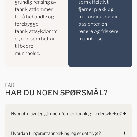
grundig rensing av
som effektivt
tannkjøttlommer
fjerner plakk og
for å behandle og
misfarging, og gir
forebygge
pasienten en
tannkjøttsykdomm
renere og friskere
er, noe som bidrar
munnhelse.
til bedre
munnhelse.
FAQ
HAR DU NOEN SPØRSMÅL?
Hvor ofte bør jeg gjennomføre en tannlegeundersøkelse?
Hvordan fungerer tannbleking, og er det trygt?