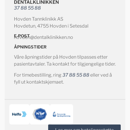
DENTALKLINIKKEN
37 88 55 88
Hovden Tannklinikk AS
Hovdetun, 4755 Hovden i Setesdal
E-POST
hovden@dentalklinikken.no
ÅPNINGSTIDER
Våre åpningstider på Hovden tilpasses etter
pasientavtaler. Ta kontakt for tilgjengelige tider.
For timebestilling, ring
37 88 55 88
eller ved å
fyll ut kontaktskjemaet.