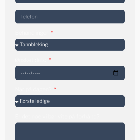
Behandlinger
Ønsket dato
Når på dagen?
Er det noe vi bør vite på forhånd?