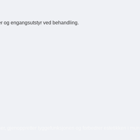
er og engangsutstyr ved behandling.
er, gjenoppretter tyggefunksjonen og forbedrer estetikken i mu