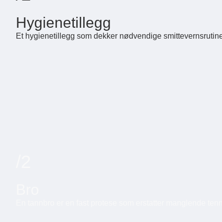
Hygienetillegg
Et hygienetillegg som dekker nødvendige smittevernsrutin
/2
Bro
En tannbro er en fast protese som erstatter manglende tenn