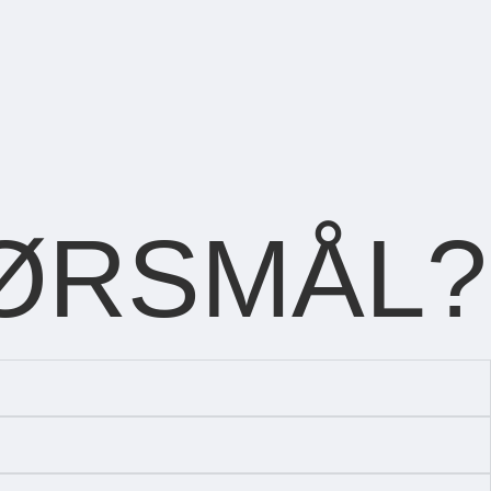
ØRSMÅL?